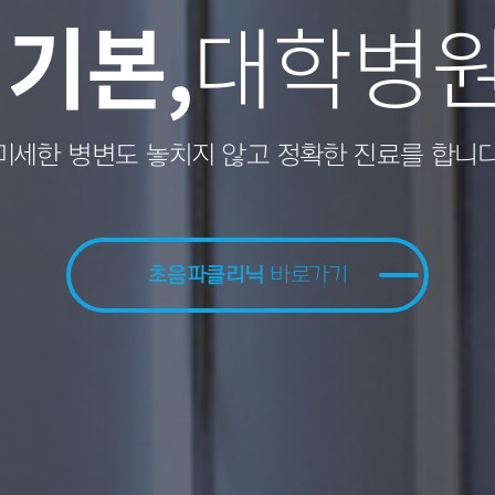
내시경
내시경
 기본,
야별
야별
전문의
전문의
대학병
특화, 
특화, 
5
5
인
인
내과 전문의 5인 진료
내과 전문의 5인 진료
로복지공단 자문의
로복지공단 자문의
미세한 병변도 놓치지 않고 정확한 진료를 합니다
가 직접 시행해 믿을 수 있습니
가 직접 시행해 믿을 수 있습니
로 1:1 맞춤치료를 제공
로 1:1 맞춤치료를 제공
내시경클리닉
초음파클리닉
내시경클리닉
의료진소개
의료진소개
바로가기
바로가기
바로가기
바로가기
바로가기