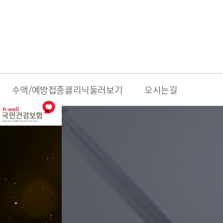
수액/예방접종클리닉둘러보기
오시는길