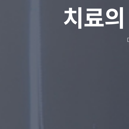
위·대장
위·대장
치료의
분
분
소화기
소화기
근
근