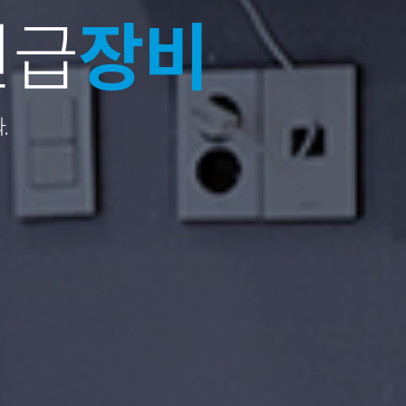
원급
더나은내과
더나은내과
진료
진료
장비
.
다.
다.
합니다.
합니다.